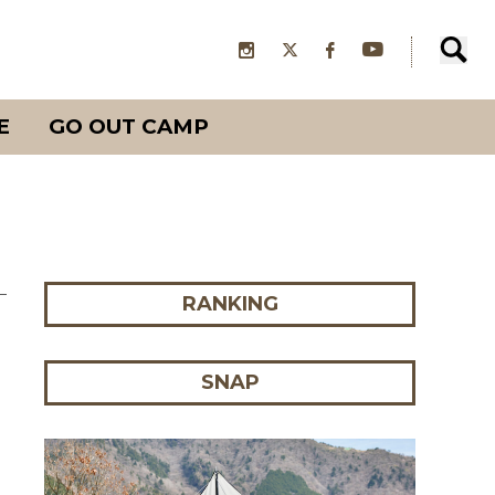
E
GO OUT CAMP
RANKING
SNAP