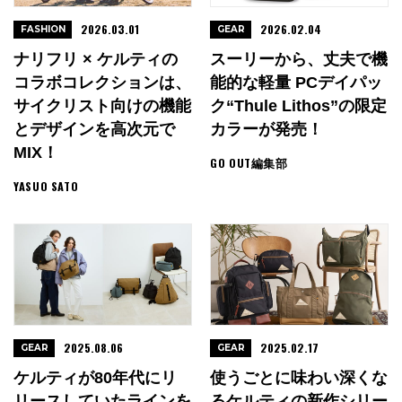
2026.03.01
2026.02.04
FASHION
GEAR
ナリフリ × ケルティの
スーリーから、丈夫で機
コラボコレクションは、
能的な軽量 PCデイパッ
サイクリスト向けの機能
ク“Thule Lithos”の限定
とデザインを高次元で
カラーが発売！
MIX！
GO OUT編集部
YASUO SATO
2025.08.06
2025.02.17
GEAR
GEAR
ケルティが80年代にリ
使うごとに味わい深くな
リースしていたラインを
るケルティの新作シリー