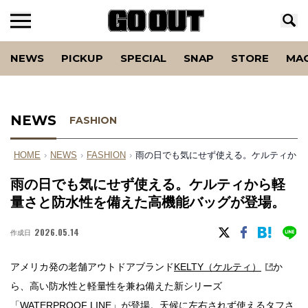
NEWS
PICKUP
SPECIAL
SNAP
STORE
MA
NEWS
FASHION
HOME
›
NEWS
›
FASHION
›
雨の日でも気にせず使える。ケルティから
雨の日でも気にせず使える。ケルティから軽
量さと防水性を備えた高機能バッグが登場。
2026.05.14
作成日
アメリカ発の老舗アウトドアブランド
KELTY（ケルティ）
か
ら、高い防水性と軽量性を兼ね備えた新シリーズ
「WATERPROOF LINE」が登場。天候に左右されず使えるタフさ