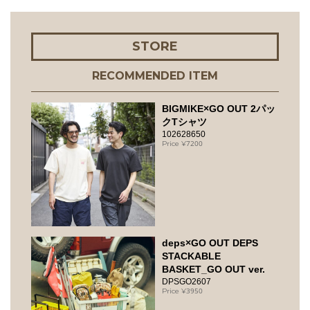
STORE
RECOMMENDED ITEM
BIGMIKE×GO OUT 2パッ
クTシャツ
102628650
7200
deps×GO OUT DEPS
STACKABLE
BASKET_GO OUT ver.
DPSGO2607
3950