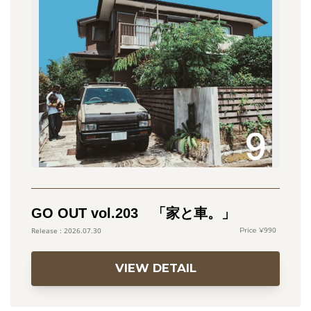
GO OUT vol.203 「家と車。」
990
2026.07.30
VIEW DETAIL