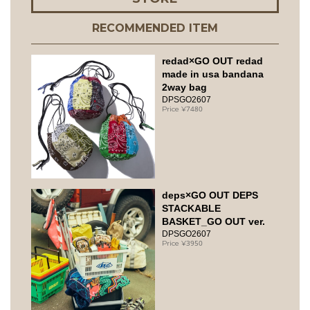
RECOMMENDED ITEM
redad×GO OUT redad
made in usa bandana
2way bag
DPSGO2607
7480
deps×GO OUT DEPS
STACKABLE
BASKET_GO OUT ver.
DPSGO2607
3950