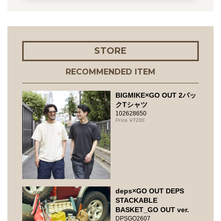
STORE
RECOMMENDED ITEM
BIGMIKE×GO OUT 2パッ
クTシャツ
102628650
7200
deps×GO OUT DEPS
STACKABLE
BASKET_GO OUT ver.
DPSGO2607