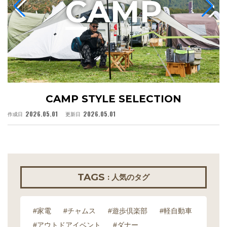
C
AMP
CAMP STYLE SELECTION
2026.05.01
2026.05.01
作成日
更新日
作
TAGS
: 人気のタグ
#家電
#チャムス
#遊歩倶楽部
#軽自動車
#アウトドアイベント
#ダナー