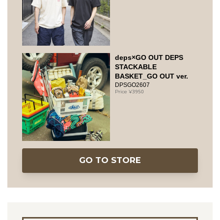
deps×GO OUT DEPS
STACKABLE
BASKET_GO OUT ver.
DPSGO2607
3950
GO TO STORE