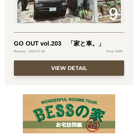
GO OUT vol.203 「家と車。」
990
2026.07.30
VIEW DETAIL