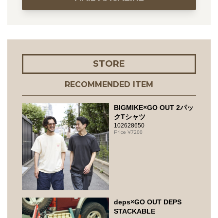
STORE
RECOMMENDED ITEM
BIGMIKE×GO OUT 2パッ
クTシャツ
102628650
7200
deps×GO OUT DEPS
STACKABLE