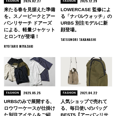
2026.02.27
2025.12.29
FASHION
FASHION
来たる春を見据えた準備
LOWERCASE 監修によ
を。スノーピークとアー
る「ナバルウォッチ」の
バンリサーチ ドアーズ
URBS 別注モデルに新
による、軽量ジャケット
顔登場。
とロンTが登場！
TATSUNORI TAKANASHI
RYOTARO MIYAZAKI
2025.05.25
2021.04.22
FASHION
FASHION
URBSのみで展開する、
人気ショップで売れて
ロウワーケースが仕掛け
る、毎日使いのバッグ
た別注アイテムをご紹
BEST5【アーバンリサ