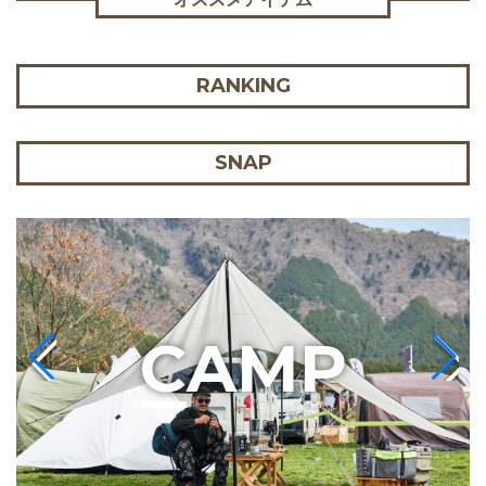
RANKING
SNAP
C
AMP