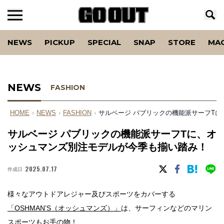
NEWS
PICKUP
SPECIAL
SNAP
STORE
MA
NEWS
FASHION
HOME
›
NEWS
›
FASHION
›
サルベージ パブリックの機能派サーフT
サルベージ パブリックの機能派サーフTに、オ
ッシュマンズ別注モデルが今季も揃い踏み！
2025.07.17
作成日
様々なアウトドアレジャー及びスポーツをカバーする
「OSHMAN’S（オッシュマンズ）」
は、サーフィンなどのマリン
スポーツもお手の物！