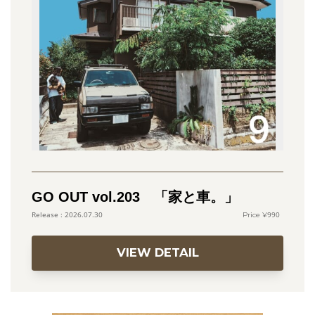
GO OUT vol.203 「家と車。」
990
2026.07.30
VIEW DETAIL