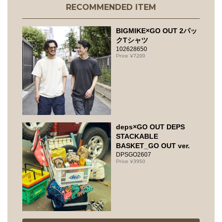
RECOMMENDED ITEM
BIGMIKE×GO OUT 2パッ
クTシャツ
102628650
7200
deps×GO OUT DEPS
STACKABLE
BASKET_GO OUT ver.
DPSGO2607
3950