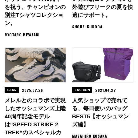
を祝う、チャンピオンの
外遊びフリークの夏を快
別注Tシャツコレクショ
適にサポート。
ン。
SHOHEI KURODA
RYOTARO MIYAZAKI
2025.02.26
2021.04.22
GEAR
FASHION
メレルとのコラボで実現
人気ショップで売れて
したオッシュマンズ上陸
る、毎日使いのバッグ
40周年記念モデル
BEST5【オッシュマン
は“SPEED STRIKE 2
ズ編】
TREK“のスペシャルカ
MASAHIRO KOSAKA