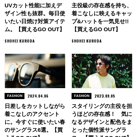
UVカット性能に加えデ
主役級の存在感を持ち、
ザイン性も抜群。毎日使
着こなしに映えるキャッ
いたい日焼け対策アイテ
プ&ハットを一気見せ!!
ム。【買えるGO OUT】
【買えるGO OUT】
SHOHEI KURODA
SHOHEI KURODA
2024.04.06
2023.09.05
FASHION
FASHION
日差しをカットしながら
スタイリングの主役を担
着こなしのアクセント
うほどの存在感！ 気に
に。今すぐに使いたい春
なるデザインと配色をま
のサングラス6選。【買
とった個性派サングラ