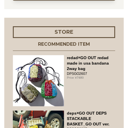
STORE
RECOMMENDED ITEM
redad×GO OUT redad
made in usa bandana
2way bag
DPSGO2607
7480
deps×GO OUT DEPS
STACKABLE
BASKET_GO OUT ver.