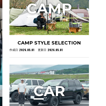
C
AMP
CAMP STYLE SELECTION
2026.05.01
2026.05.01
作成日
更新日
C
AR