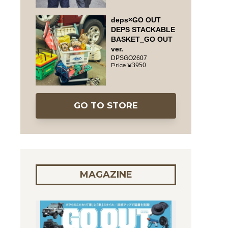
deps×GO OUT
DEPS STACKABLE
BASKET_GO OUT
ver.
DPSGO2607
3950
GO TO STORE
MAGAZINE