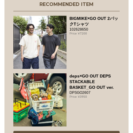
RECOMMENDED ITEM
BIGMIKE×GO OUT 2パッ
クTシャツ
102628650
7200
deps×GO OUT DEPS
STACKABLE
BASKET_GO OUT ver.
DPSGO2607
3950