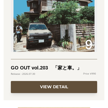
GO OUT vol.203 「家と車。」
990
2026.07.30
VIEW DETAIL