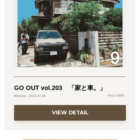
GO OUT vol.203 「家と車。」
990
2026.07.30
VIEW DETAIL