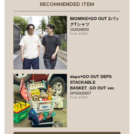
RECOMMENDED ITEM
BIGMIKE×GO OUT 2パッ
クTシャツ
102628650
7200
deps×GO OUT DEPS
STACKABLE
BASKET_GO OUT ver.
DPSGO2607
3950