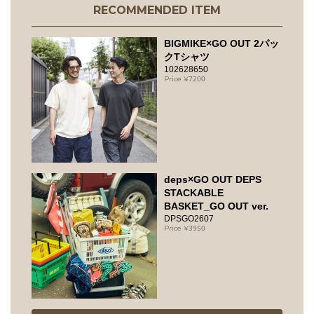
RECOMMENDED ITEM
BIGMIKE×GO OUT 2パッ
クTシャツ
102628650
7200
deps×GO OUT DEPS
STACKABLE
BASKET_GO OUT ver.
DPSGO2607
3950