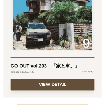
GO OUT vol.203 「家と車。」
990
2026.07.30
VIEW DETAIL