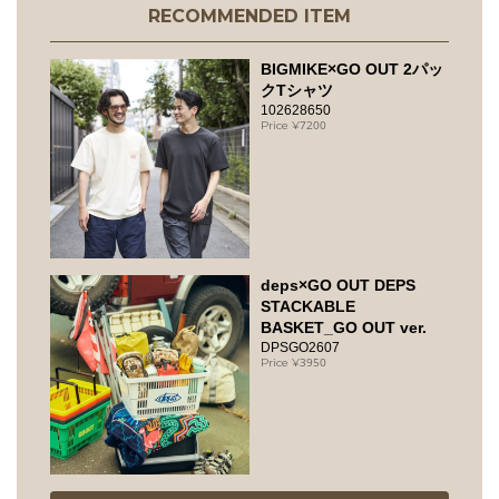
RECOMMENDED ITEM
BIGMIKE×GO OUT 2パッ
クTシャツ
102628650
7200
deps×GO OUT DEPS
STACKABLE
BASKET_GO OUT ver.
DPSGO2607
3950