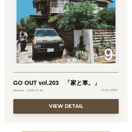
GO OUT vol.203 「家と車。」
990
2026.07.30
VIEW DETAIL