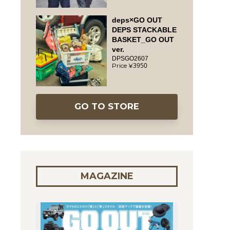
deps×GO OUT
DEPS STACKABLE
BASKET_GO OUT
ver.
DPSGO2607
3950
GO TO STORE
MAGAZINE