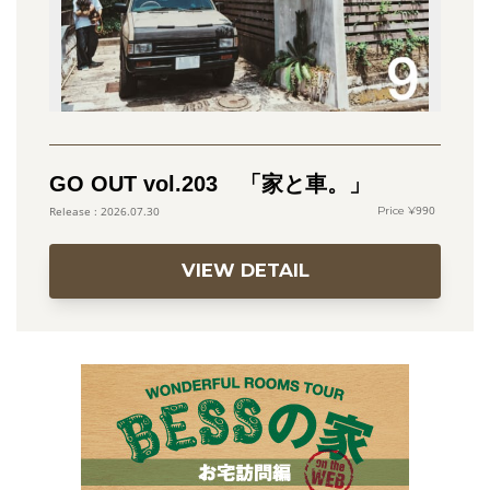
GO OUT vol.203 「家と車。」
990
2026.07.30
VIEW DETAIL