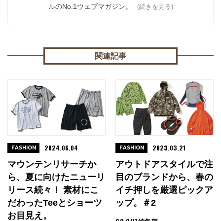
ルのNo.1ウェブマガジン。
(続きを見る)
関連記事
2024.06.04
2023.03.21
FASHION
FASHION
マウンテンリサーチか
アウトドアスタイルで注
ら、夏に向けたニューリ
目のブランドから、春の
リース続々！ 素材にこ
イチ押しを厳選ピックア
だわったTeeとショーツ
ップ。＃2
お目見え。