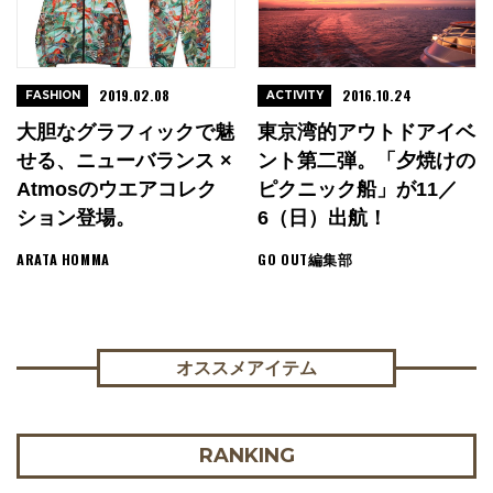
2019.02.08
2016.10.24
FASHION
ACTIVITY
大胆なグラフィックで魅
東京湾的アウトドアイベ
せる、ニューバランス ×
ント第二弾。「夕焼けの
Atmosのウエアコレク
ピクニック船」が11／
ション登場。
6（日）出航！
ARATA HOMMA
GO OUT編集部
オススメアイテム
RANKING