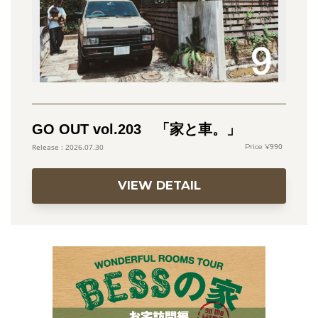
GO OUT vol.203 「家と車。」
990
2026.07.30
VIEW DETAIL