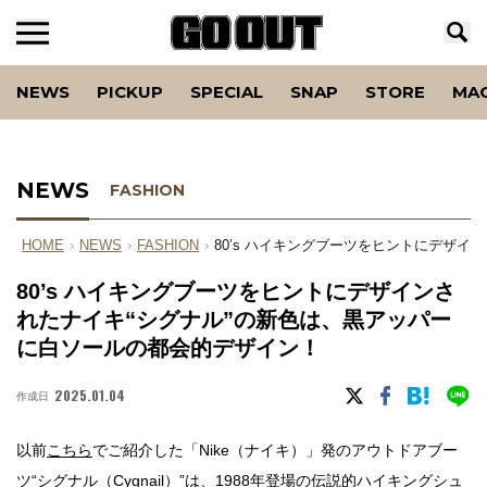
NEWS
PICKUP
SPECIAL
SNAP
STORE
MA
NEWS
FASHION
HOME
›
NEWS
›
FASHION
›
80’s ハイキングブーツをヒントにデザ
80’s ハイキングブーツをヒントにデザインさ
れたナイキ“シグナル”の新色は、黒アッパー
に白ソールの都会的デザイン！
2025.01.04
作成日
以前
こちら
でご紹介した「Nike（ナイキ）」発のアウトドアブー
ツ“シグナル（Cygnail）”は、1988年登場の伝説的ハイキングシュ