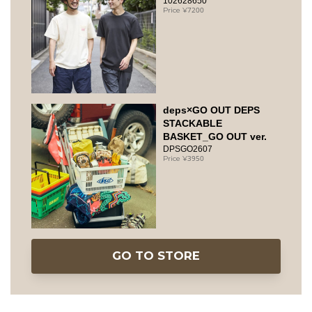
102628650
7200
deps×GO OUT DEPS
STACKABLE
BASKET_GO OUT ver.
DPSGO2607
3950
GO TO STORE