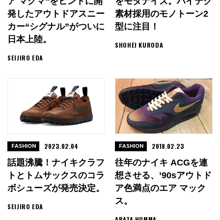
ア マグマ”をヒントに開
をモダナイズ。ハイテク
発したアウトドアスニー
素材採用のモノトーン2
カー“シグナル”がついに
型に注目！
日本上陸。
SHOHEI KURODA
SEIJIRO EDA
2023.02.04
2018.02.23
FASHION
FASHION
話題沸騰！ナイキクラフ
往年のナイキ ACGを連
トとトムサックスのコラ
想させる、’90sアウトド
ボシューズが発売決定。
ア色満点のエア マック
ス。
SEIJIRO EDA
ARATA HOMMA