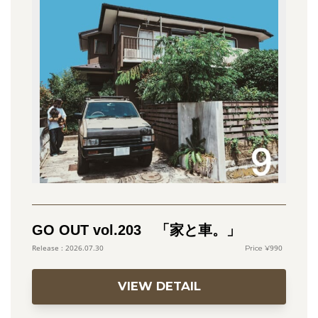
GO OUT vol.203 「家と車。」
990
2026.07.30
VIEW DETAIL