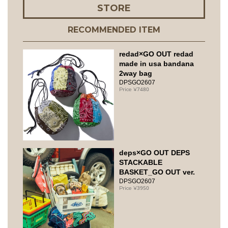
STORE
RECOMMENDED ITEM
redad×GO OUT redad
made in usa bandana
2way bag
DPSGO2607
7480
deps×GO OUT DEPS
STACKABLE
BASKET_GO OUT ver.
DPSGO2607
3950