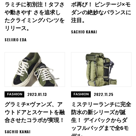
ラミチに初別注！タフさ
ボ再び！ ビンテージ×モ
や動きやす さを追求し
ダンの絶妙なバランスに
たクライミングパンツを
注目。
リリース。
SACHIO KANAI
SEIJIRO EDA
2023.01.13
2022.11.25
FASHION
FASHION
グラミチ×ヴァンズ、ア
ミステリーランチに完全
ウトドアとスケートを融
防水の新シリーズが誕
合させたコラボが実現！
生！ デイパックからダ
ッフルバッグまで全6モ
SACHIO KANAI