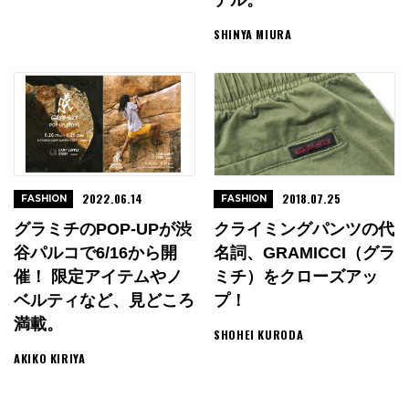
デル。
SHINYA MIURA
2022.06.14
2018.07.25
FASHION
FASHION
グラミチのPOP-UPが渋
クライミングパンツの代
谷パルコで6/16から開
名詞、GRAMICCI（グラ
催！ 限定アイテムやノ
ミチ）をクローズアッ
ベルティなど、見どころ
プ！
満載。
SHOHEI KURODA
AKIKO KIRIYA