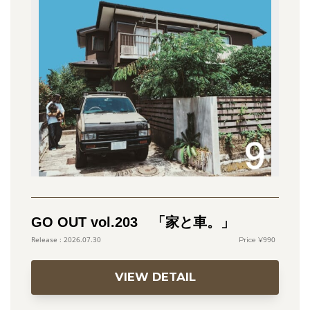
GO OUT vol.203 「家と車。」
990
2026.07.30
VIEW DETAIL