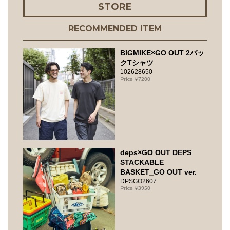
STORE
RECOMMENDED ITEM
BIGMIKE×GO OUT 2パッ
クTシャツ
102628650
7200
deps×GO OUT DEPS
STACKABLE
BASKET_GO OUT ver.
DPSGO2607
3950