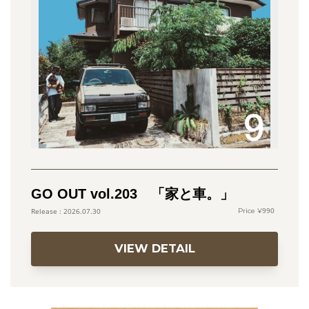
GO OUT vol.203 「家と車。」
990
2026.07.30
VIEW DETAIL