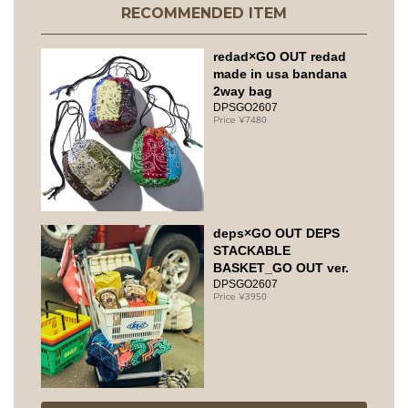
RECOMMENDED ITEM
redad×GO OUT redad
made in usa bandana
2way bag
DPSGO2607
7480
deps×GO OUT DEPS
STACKABLE
BASKET_GO OUT ver.
DPSGO2607
3950