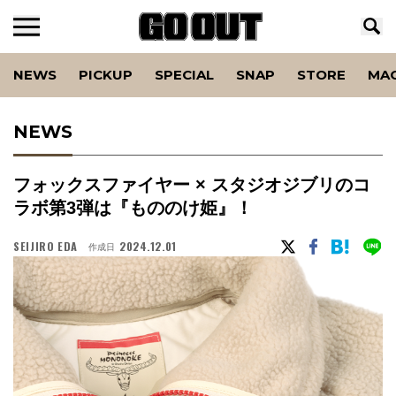
NEWS
PICKUP
SPECIAL
SNAP
STORE
MA
NEWS
フォックスファイヤー × スタジオジブリのコ
ラボ第3弾は『もののけ姫』！
SEIJIRO EDA
2024.12.01
作成日