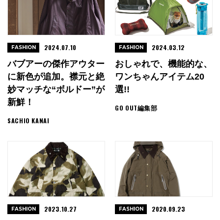
2024.07.10
2024.03.12
FASHION
FASHION
バブアーの傑作アウター
おしゃれで、機能的な、
に新色が追加。襟元と絶
ワンちゃんアイテム20
妙マッチな“ボルドー”が
選!!
新鮮！
GO OUT編集部
SACHIO KANAI
2023.10.27
2020.09.23
FASHION
FASHION