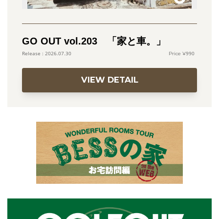
GO OUT vol.203 「家と車。」
990
2026.07.30
VIEW DETAIL