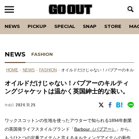
NEWS
PICKUP
SPECIAL
SNAP
STORE
MA
NEWS
FASHION
HOME
›
NEWS
›
FASHION
›
オイルドだけじゃない！バブアーのキルテ
オイルドだけじゃない！バブアーのキルティ
ングジャケットは温かく英国紳士的な装い。
2024.11.25
作成日
ワックスコットンの生地を使ったアウターで知られる1894年創業
の英国発ライフスタイルブランド「
Barbour（バブアー）
」から、
もうひとつの定番アイテムと言えるキルティングアイテムの新作