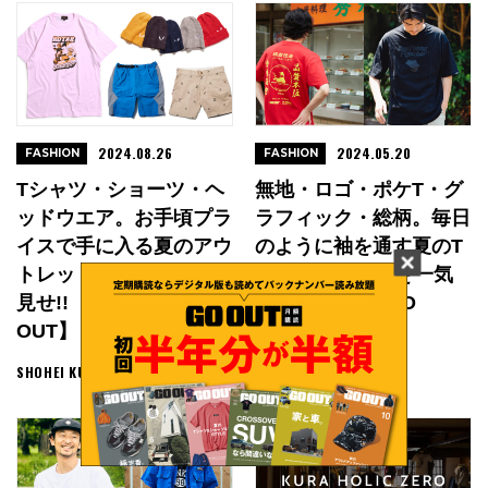
2024.08.26
2024.05.20
FASHION
FASHION
Tシャツ・ショーツ・ヘ
無地・ロゴ・ポケT・グ
ッドウエア。お手頃プラ
ラフィック・総柄。毎日
イスで手に入る夏のアウ
のように袖を通す夏のT
トレットアイテムを一気
シャツ30モデルを一気
見せ!!【買えるGO
見せ!!【買えるGO
OUT】
OUT】
SHOHEI KURODA
SHOHEI KURODA