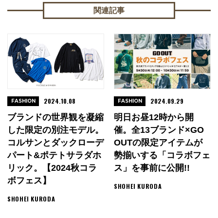
関連記事
2024.10.08
2024.09.29
FASHION
FASHION
ブランドの世界観を凝縮
明日お昼12時から開
した限定の別注モデル。
催。全13ブランド×GO
コルサンとダックローデ
OUTの限定アイテムが
パート&ポテトサラダホ
勢揃いする「コラボフェ
リック。【2024秋コラ
ス」を事前に公開!!
ボフェス】
SHOHEI KURODA
SHOHEI KURODA