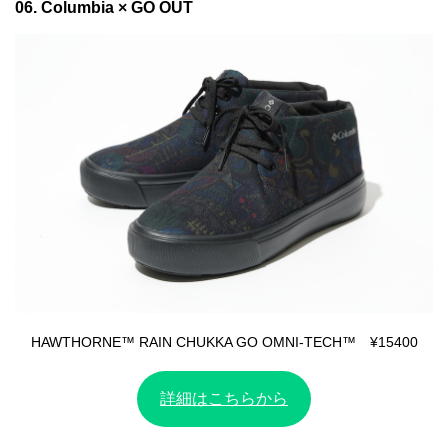
06. Columbia × GO OUT
HAWTHORNE™ RAIN CHUKKA GO OMNI-TECH™ ¥15400
詳細はこちらから