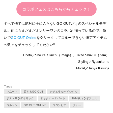
コラボフェスはこちらからチェック！
すべて他では絶対に手に入らないGO OUTだけのスペシャルモデ
ル。他にもまだまだオンリーワンのコラボが揃っているので、急
いで
GO OUT Online
をクリックしてスルーできない限定アイテム
の数々をチェックしてください!!
Photo／Shouta Kikuchi（Image）、Taizo Shukuri（Item）
Styling／Ryosuke Ito
Model／Junya Kasuga
Tags
マムート
買えるGO OUT
ナチュラルバイシクル
ポテトサラダホリック
ダックローデパート
2024秋コラボフェス
コルサン
GO OUT ONLINE
コロンビア
ダナー