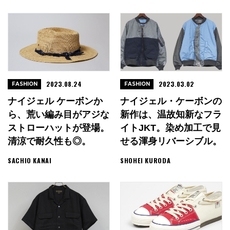
2023.08.24
2023.03.02
FASHION
FASHION
ナイジェル ケーボンか
ナイジェル・ケーボンの
ら、荒い編み目がアジな
新作は、温故知新なフラ
ストローハットが登場。
イトJKT。染め加工で見
清涼で耐久性も◎。
せる渾身リバーシブル。
SACHIO KANAI
SHOHEI KURODA