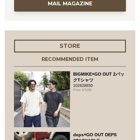
MAIL MAGAZINE
STORE
RECOMMENDED ITEM
BIGMIKE×GO OUT 2パッ
クTシャツ
102628650
7200
deps×GO OUT DEPS