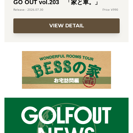
GO OUT vol.203 「家と車。」
990
2026.07.30
VIEW DETAIL