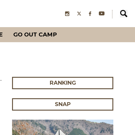
E
GO OUT CAMP
RANKING
SNAP