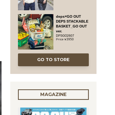
deps×GO OUT
DEPS STACKABLE
BASKET_GO OUT
ver.
ク
DPSGO2607
3950
GO TO STORE
MAGAZINE