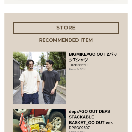
STORE
RECOMMENDED ITEM
BIGMIKE×GO OUT 2パッ
クTシャツ
102628650
7200
deps×GO OUT DEPS
STACKABLE
BASKET_GO OUT ver.
DPSGO2607
3950