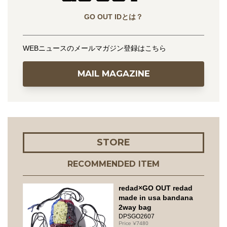
GO OUT IDとは？
WEBニュースのメールマガジン登録はこちら
MAIL MAGAZINE
STORE
RECOMMENDED ITEM
redad×GO OUT redad
made in usa bandana
2way bag
DPSGO2607
7480