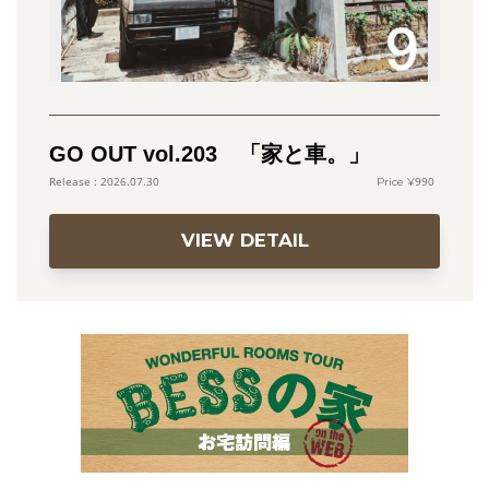
GO OUT vol.203 「家と車。」
990
2026.07.30
VIEW DETAIL