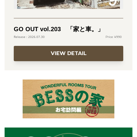
GO OUT vol.203 「家と車。」
990
2026.07.30
VIEW DETAIL