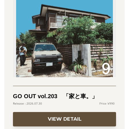
GO OUT vol.203 「家と車。」
990
2026.07.30
VIEW DETAIL