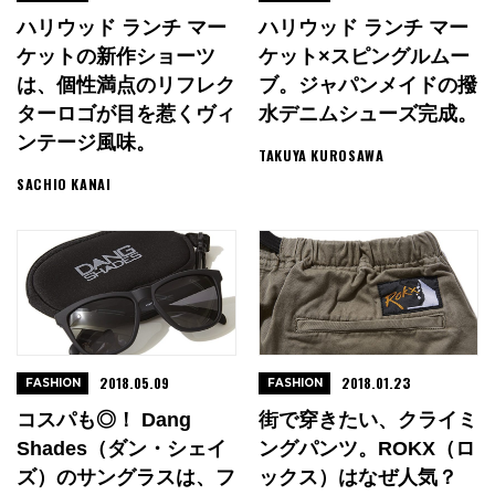
ハリウッド ランチ マー
ハリウッド ランチ マー
ケットの新作ショーツ
ケット×スピングルムー
は、個性満点のリフレク
ブ。ジャパンメイドの撥
ターロゴが目を惹くヴィ
水デニムシューズ完成。
ンテージ風味。
TAKUYA KUROSAWA
SACHIO KANAI
2018.05.09
2018.01.23
FASHION
FASHION
コスパも◎！ Dang
街で穿きたい、クライミ
Shades（ダン・シェイ
ングパンツ。ROKX（ロ
ズ）のサングラスは、フ
ックス）はなぜ人気？