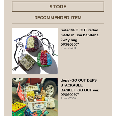
STORE
RECOMMENDED ITEM
redad×GO OUT redad
made in usa bandana
2way bag
DPSGO2607
7480
deps×GO OUT DEPS
STACKABLE
BASKET_GO OUT ver.
DPSGO2607
3950