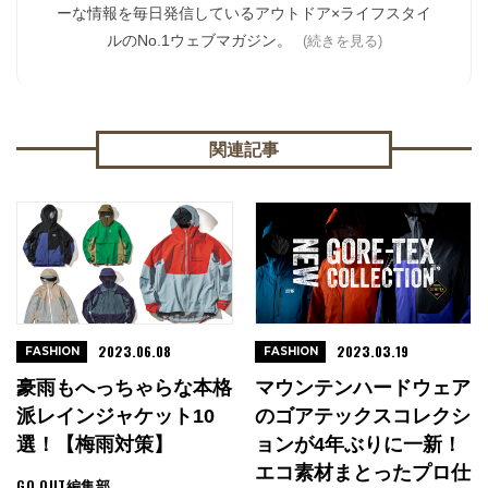
ーな情報を毎日発信しているアウトドア×ライフスタイ
ルのNo.1ウェブマガジン。
(続きを見る)
関連記事
2023.06.08
2023.03.19
FASHION
FASHION
豪雨もへっちゃらな本格
マウンテンハードウェア
派レインジャケット10
のゴアテックスコレクシ
選！【梅雨対策】
ョンが4年ぶりに一新！
エコ素材まとったプロ仕
GO OUT編集部