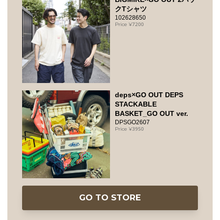
クTシャツ
102628650
7200
deps×GO OUT DEPS
STACKABLE
BASKET_GO OUT ver.
DPSGO2607
3950
GO TO STORE