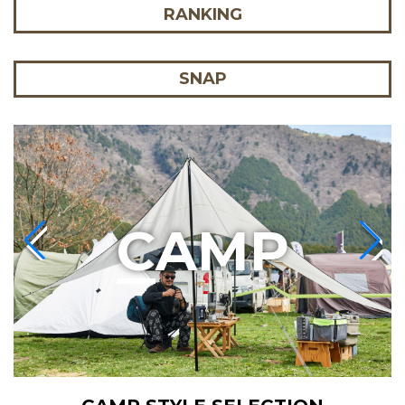
RANKING
SNAP
C
AMP