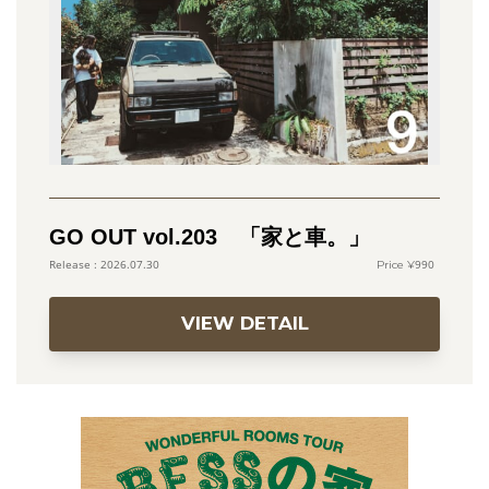
GO OUT vol.203 「家と車。」
990
2026.07.30
VIEW DETAIL