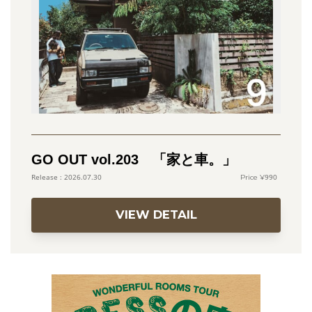
GO OUT vol.203 「家と車。」
990
2026.07.30
VIEW DETAIL