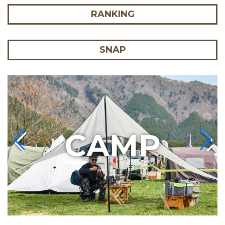
RANKING
SNAP
C
AMP