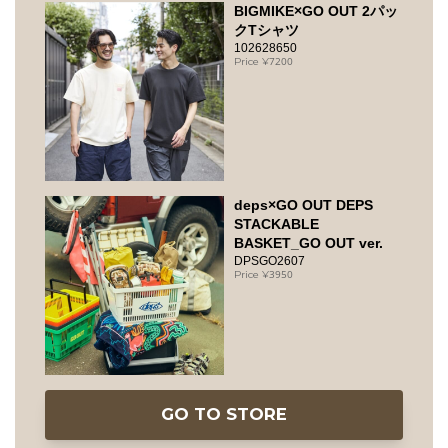
BIGMIKE×GO OUT 2パッ
クTシャツ
102628650
7200
deps×GO OUT DEPS
STACKABLE
BASKET_GO OUT ver.
DPSGO2607
3950
GO TO STORE