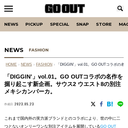
NEWS
PICKUP
SPECIAL
SNAP
STORE
MA
NEWS
FASHION
HOME
›
NEWS
›
FASHION
›
「DIGGIN’」vol.01。GO OUTコ
「DIGGIN’」vol.01。GO OUTコラボの名作を
掘り起こす新企画。サウス2 ウエスト8の別注
メキシカンパーカ。
2023.05.23
作成日
これまで国内外の実力派ブランドとのコラボにより、世の中に二
つとないオンリーワンな別注アイテムを展開している
GO OUT