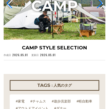
C
AMP
CAMP STYLE SELECTION
2026.05.01
2026.05.01
作成日
更新日
作
TAGS
: 人気のタグ
#家電
#チャムス
#遊歩倶楽部
#軽自動車
#アウトドアイベント
#ダナー