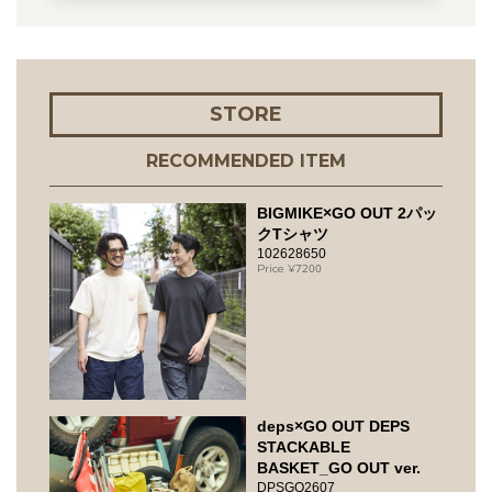
STORE
RECOMMENDED ITEM
BIGMIKE×GO OUT 2パッ
クTシャツ
102628650
7200
deps×GO OUT DEPS
STACKABLE
BASKET_GO OUT ver.
DPSGO2607