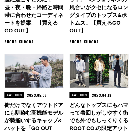
昼・夜・晩・帰路と時間
風合いがクセになるロン
帯に合わせたコーディネ
グタイプのトップス&ボ
ートを提案。【買える
トムス。【買えるGO
GO OUT】
OUT】
SHOHEI KURODA
SHOHEI KURODA
2023.05.06
2023.04.19
FASHION
FASHION
街だけでなくアウトドア
どんなトップスにもハマ
にも馴染む高機能モデル
って着回しがしやすく街
が勢揃いするキャップ&
でも外でもしっくりくる
ハットを「GO OUT
ROOT CO.の限定アウト