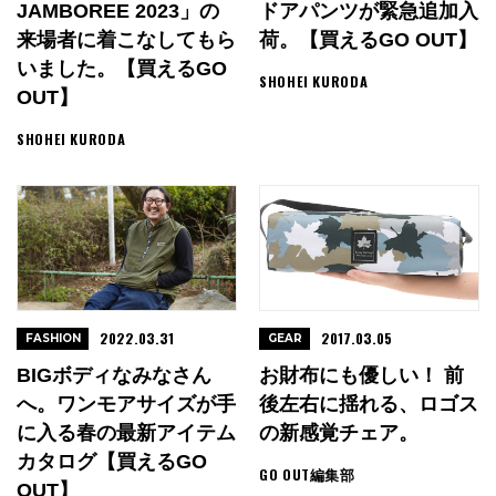
JAMBOREE 2023」の
ドアパンツが緊急追加入
来場者に着こなしてもら
荷。【買えるGO OUT】
いました。【買えるGO
SHOHEI KURODA
OUT】
SHOHEI KURODA
2022.03.31
2017.03.05
FASHION
GEAR
BIGボディなみなさん
お財布にも優しい！ 前
へ。ワンモアサイズが手
後左右に揺れる、ロゴス
に入る春の最新アイテム
の新感覚チェア。
カタログ【買えるGO
GO OUT編集部
OUT】