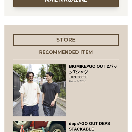
STORE
RECOMMENDED ITEM
BIGMIKE×GO OUT 2パッ
クTシャツ
102628650
7200
deps×GO OUT DEPS
STACKABLE