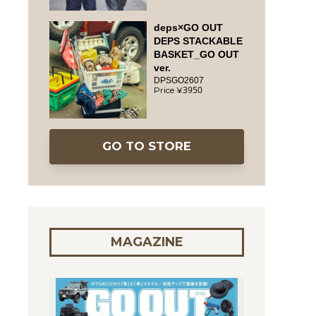
deps×GO OUT
DEPS STACKABLE
BASKET_GO OUT
ver.
DPSGO2607
3950
GO TO STORE
MAGAZINE