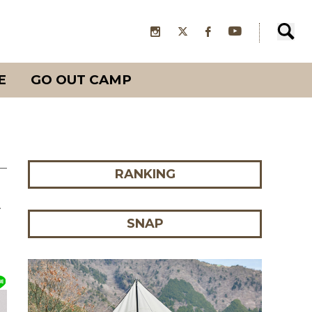
E
GO OUT CAMP
RANKING
ン
SNAP