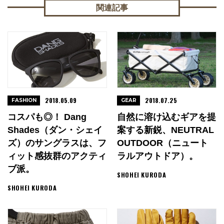
関連記事
2018.05.09
2018.07.25
FASHION
GEAR
コスパも◎！ Dang
自然に溶け込むギアを提
Shades（ダン・シェイ
案する新鋭、NEUTRAL
ズ）のサングラスは、フ
OUTDOOR（ニュート
ィット感抜群のアクティ
ラルアウトドア）。
ブ派。
SHOHEI KURODA
SHOHEI KURODA