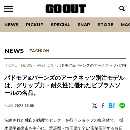
NEWS
PICKUP
SPECIAL
SNAP
STORE
MA
NEWS
FASHION
HOME
›
NEWS
›
FASHION
›
パドモア&バーンズのアークネッツ別注モ
パドモア&バーンズのアークネッツ別注モデル
は、グリップ力・耐久性に優れたビブラムソ
ールの名品。
2022.09.05
作成日
洗練された独自の感度でセレクトを行うショップの集合体で、 栃
木県宇都宮市を中心に、群馬県・埼玉県で全17店舗展開する各店