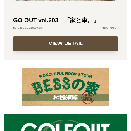
GO OUT vol.203 「家と車。」
990
2026.07.30
VIEW DETAIL