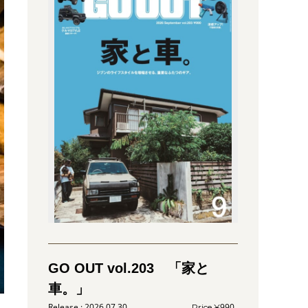
GO OUT vol.203 「家と
車。」
2026.07.30
990