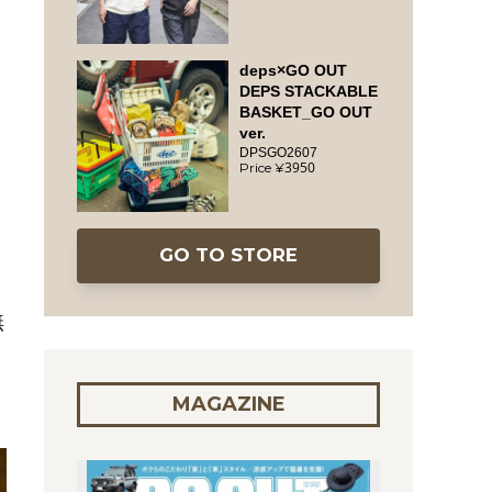
deps×GO OUT
DEPS STACKABLE
BASKET_GO OUT
ver.
DPSGO2607
3950
GO TO STORE
無
MAGAZINE