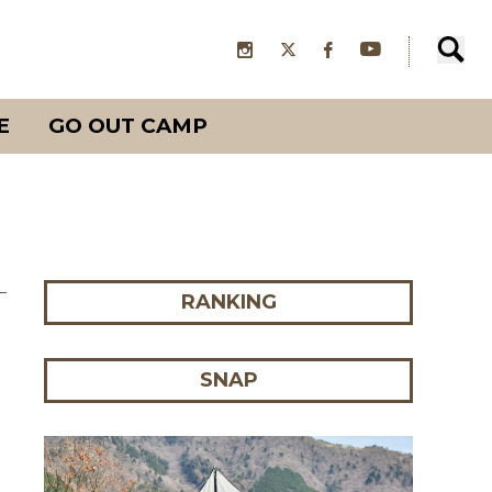
E
GO OUT CAMP
RANKING
SNAP