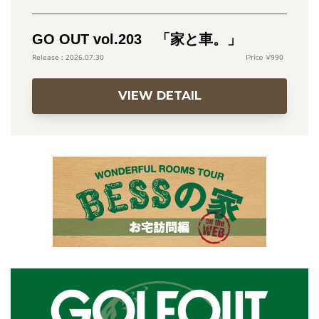
GO OUT vol.203 「家と車。」
990
2026.07.30
VIEW DETAIL