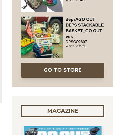
deps×GO OUT
DEPS STACKABLE
BASKET_GO OUT
ver.
DPSGO2607
3950
GO TO STORE
MAGAZINE