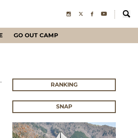
E
GO OUT CAMP
RANKING
SNAP