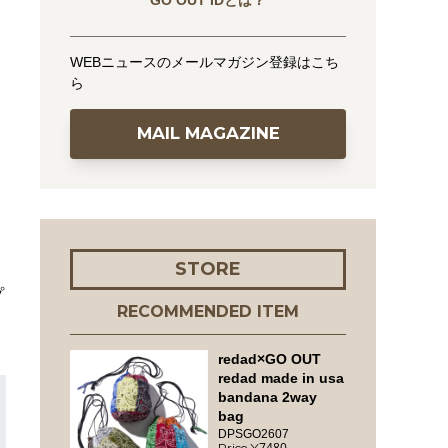
GO OUT IDとは？
WEBニュースのメールマガジン登録はこち
ら
MAIL MAGAZINE
STORE
プ
RECOMMENDED ITEM
redad×GO OUT
redad made in usa
bandana 2way
bag
DPSGO2607
7480