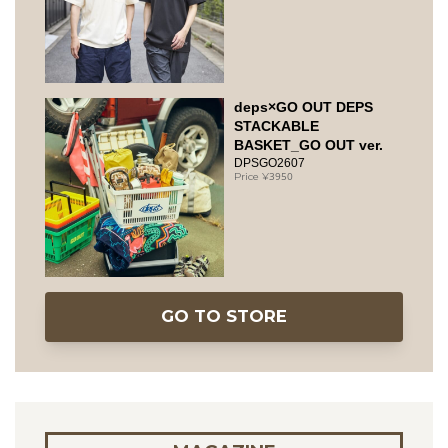
deps×GO OUT DEPS
STACKABLE
BASKET_GO OUT ver.
DPSGO2607
3950
GO TO STORE