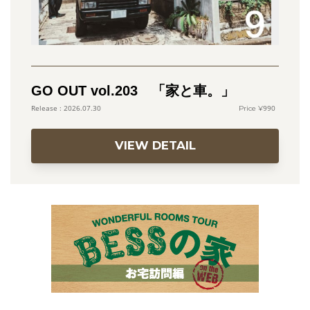
GO OUT vol.203 「家と車。」
990
2026.07.30
VIEW DETAIL