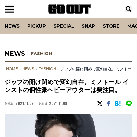
NEWS
PICKUP
SPECIAL
SNAP
STORE
MA
NEWS
FASHION
HOME
›
NEWS
›
FASHION
›
ジップの開け閉めで変幻自在。ミノトール
ジップの開け閉めで変幻自在。ミノトール イ
ンストの個性派ヘビーアウターは要注目。
2021.11.09
2021.11.09
作成日
更新日