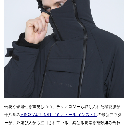
伝統や普遍性を重視しつつ、テクノロジーも取り
入
れた機能服が
十八番の
MINOTAUR INST.（ミノトール インスト）
の最新アウタ
ーが、外遊び人から注目されている。異なる要素を複数組み合わ