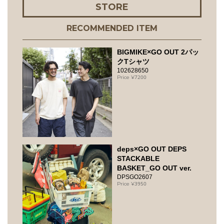
STORE
RECOMMENDED ITEM
BIGMIKE×GO OUT 2パッ
クTシャツ
102628650
7200
deps×GO OUT DEPS
STACKABLE
BASKET_GO OUT ver.
DPSGO2607
3950