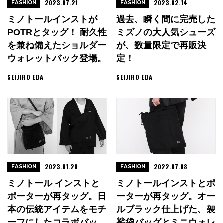
2023.07.21
2023.02.14
FASHION
FASHION
ミノトールインストが
過去、瞬く間に完売した
POTRとタッグ！ 耐久性
ミズノの大人気シューズ
を兼ね備えたショルダー
が、数量限定で再販決
ウォレットバック登場。
定！
SEIJIRO EDA
SEIJIRO EDA
2023.01.28
2022.07.08
FASHION
FASHION
ミノトール インストと
ミノトールインストとポ
ポーターが再タッグ。日
ーターが再タッグ。オー
本の伝統アイテムをモチ
ルブラック仕上げた、袈
ーフにしたコラボバッ
裟袋バッグとミニウォレ