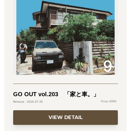
GO OUT vol.203 「家と車。」
990
2026.07.30
VIEW DETAIL