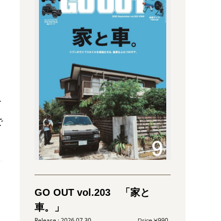
て
で
GO OUT vol.203 「家と
車。」
2026.07.30
990