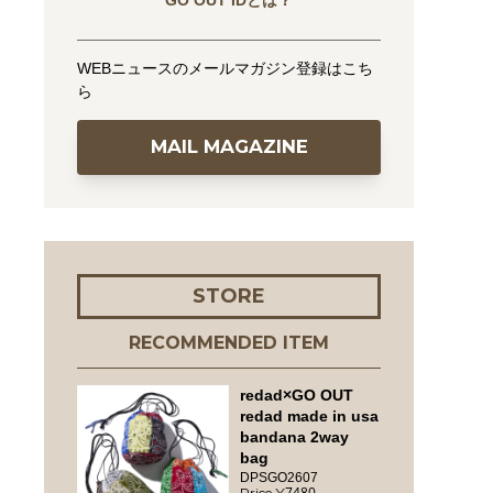
GO OUT IDとは？
WEBニュースのメールマガジン登録はこち
ら
MAIL MAGAZINE
STORE
RECOMMENDED ITEM
redad×GO OUT
redad made in usa
bandana 2way
bag
DPSGO2607
7480