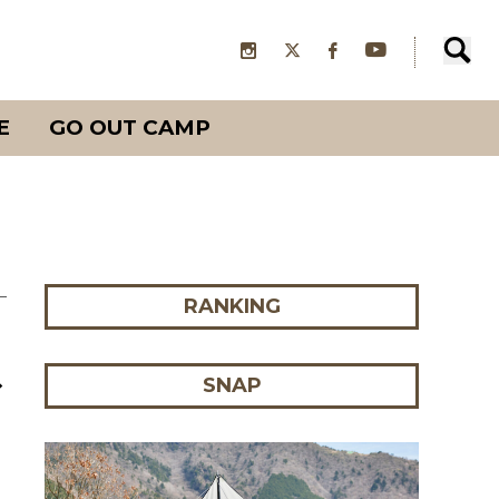
E
GO OUT CAMP
RANKING
SNAP
ブ