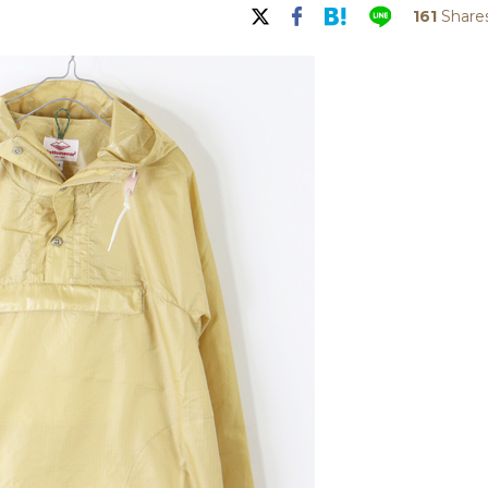
161
Share