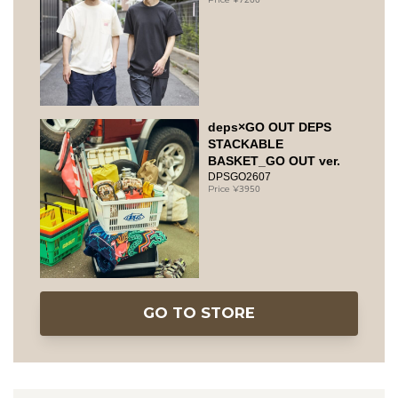
deps×GO OUT DEPS
STACKABLE
BASKET_GO OUT ver.
DPSGO2607
3950
GO TO STORE