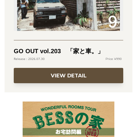
GO OUT vol.203 「家と車。」
990
2026.07.30
VIEW DETAIL