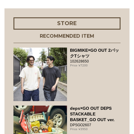
STORE
RECOMMENDED ITEM
BIGMIKE×GO OUT 2パッ
クTシャツ
102628650
7200
deps×GO OUT DEPS
STACKABLE
BASKET_GO OUT ver.
DPSGO2607
3950