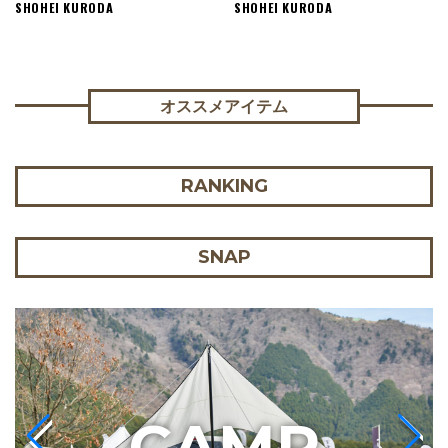
SHOHEI KURODA
SHOHEI KURODA
オススメアイテム
RANKING
SNAP
C
AMP