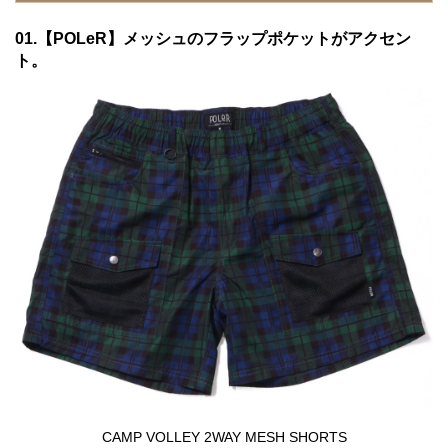
GO OUT Onlineで価格・詳細をチェック！
04.【MANASTASH】ボディと同系色でロゴデザイン
01.【POLeR】メッシュのフラップポケットがアクセン
をステッチ。
ト。
GO OUT Onlineで価格・詳細をチェック！
CAMP VOLLEY 2WAY MESH SHORTS