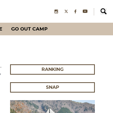
E
GO OUT CAMP
RANKING
も！
SNAP