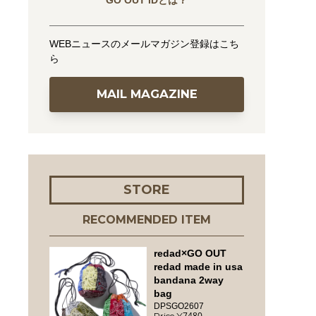
GO OUT IDとは？
WEBニュースのメールマガジン登録はこち
ら
MAIL MAGAZINE
STORE
RECOMMENDED ITEM
redad×GO OUT
redad made in usa
bandana 2way
bag
DPSGO2607
7480