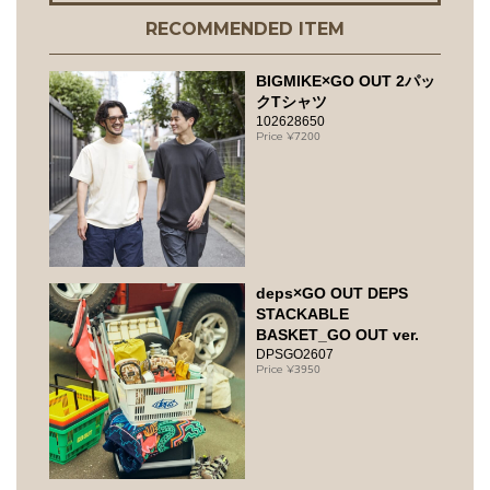
RECOMMENDED ITEM
BIGMIKE×GO OUT 2パッ
クTシャツ
102628650
7200
deps×GO OUT DEPS
STACKABLE
BASKET_GO OUT ver.
DPSGO2607
3950