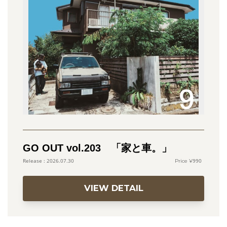
GO OUT vol.203 「家と車。」
990
2026.07.30
VIEW DETAIL