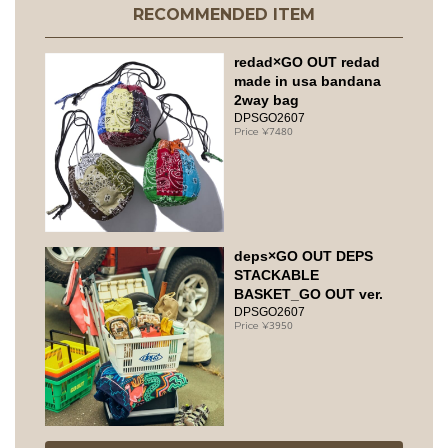
RECOMMENDED ITEM
redad×GO OUT redad
made in usa bandana
2way bag
DPSGO2607
7480
deps×GO OUT DEPS
STACKABLE
BASKET_GO OUT ver.
DPSGO2607
3950