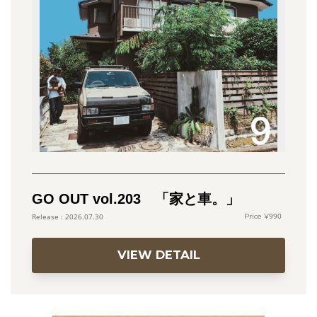
GO OUT vol.203 「家と車。」
990
2026.07.30
VIEW DETAIL