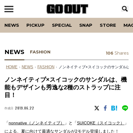
NEWS
PICKUP
SPECIAL
SNAP
STORE
MA
NEWS
FASHION
106
Shares
HOME
›
NEWS
›
FASHION
›
ノンネイティブ×スイコックのサンダルは
ノンネイティブ×スイコックのサンダルは、機
能もデザインも秀逸な2種のストラップに注
目！
2019.06.22
作成日
「
nonnative（ノンネイティブ）
」と「
SUICOKE（スイコック）
」
による、夏に向けて最適なサンダルが2モデル登場しました！