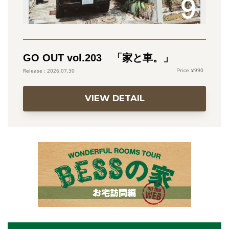
GO OUT vol.203 「家と車。」
990
2026.07.30
VIEW DETAIL