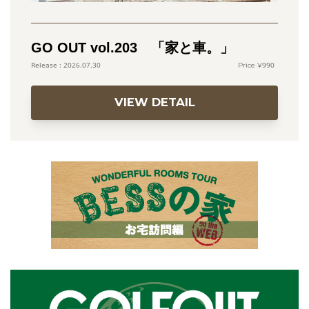
GO OUT vol.203 「家と車。」
990
2026.07.30
VIEW DETAIL