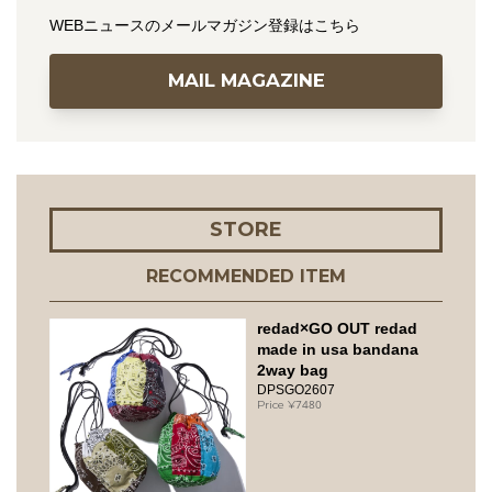
WEBニュースのメールマガジン登録はこちら
MAIL MAGAZINE
STORE
RECOMMENDED ITEM
redad×GO OUT redad
made in usa bandana
2way bag
DPSGO2607
7480