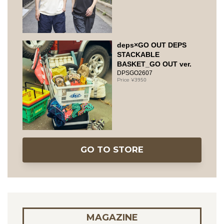
deps×GO OUT DEPS
STACKABLE
BASKET_GO OUT ver.
DPSGO2607
3950
GO TO STORE
MAGAZINE