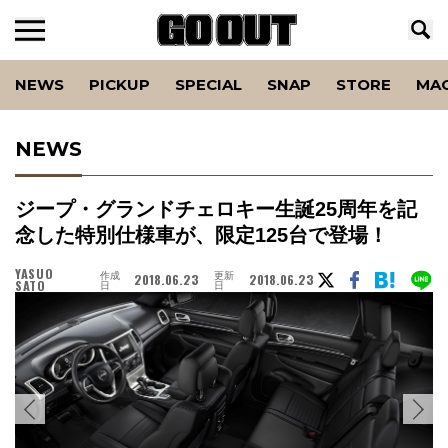
NEWS
PICKUP
SPECIAL
SNAP
STORE
MA
NEWS
ジープ・グランドチェロキー生誕25周年を記
念した特別仕様車が、限定125台で登場！
YASUO
作成
更新
2018.06.23
2018.06.23
SATO
日
日