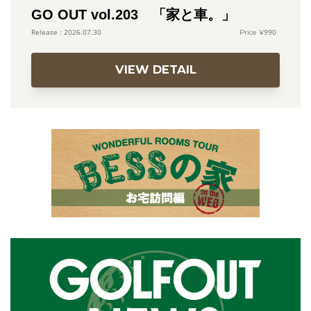
GO OUT vol.203 「家と車。」
990
2026.07.30
VIEW DETAIL