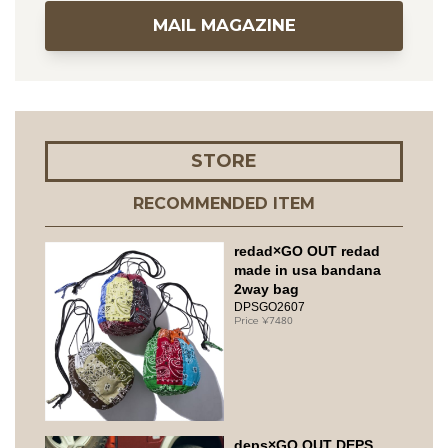
MAIL MAGAZINE
STORE
RECOMMENDED ITEM
redad×GO OUT redad
made in usa bandana
2way bag
DPSGO2607
7480
deps×GO OUT DEPS