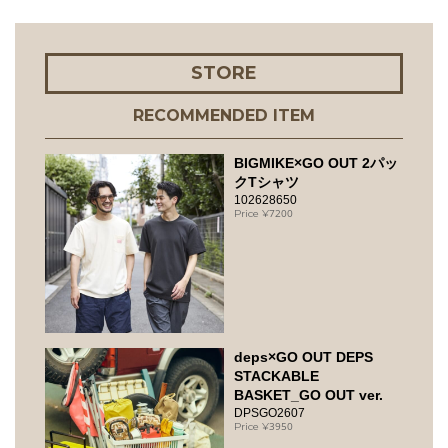
STORE
RECOMMENDED ITEM
BIGMIKE×GO OUT 2パッ
クTシャツ
102628650
7200
deps×GO OUT DEPS
STACKABLE
BASKET_GO OUT ver.
DPSGO2607
3950