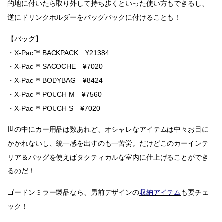
的地に付いたら取り外して持ち歩くといった使い方もできるし、
逆にドリンクホルダーをバッグパックに付けることも！
【バッグ】
・X-Pac™ BACKPACK ¥21384
・X-Pac™ SACOCHE ¥7020
・X-Pac™ BODYBAG ¥8424
・X-Pac™ POUCH M ¥7560
・X-Pac™ POUCH S ¥7020
世の中にカー用品は数あれど、オシャレなアイテムは中々お目に
かかれないし、統一感を出すのも一苦労。だけどこのカーインテ
リア＆バッグを使えばタクティカルな室内に仕上げることができ
るのだ！
ゴードンミラー製品なら、男前デザインの
収納アイテム
も要チェ
ック！