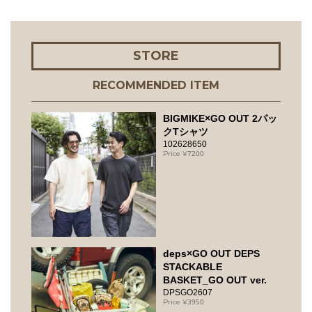
STORE
RECOMMENDED ITEM
BIGMIKE×GO OUT 2パッ
クTシャツ
102628650
7200
deps×GO OUT DEPS
STACKABLE
BASKET_GO OUT ver.
DPSGO2607
3950