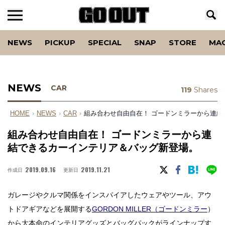
NEWS
PICKUP
SPECIAL
SNAP
STORE
MA
NEWS
CAR
119
Shares
HOME
›
NEWS
›
CAR
›
組み合わせ自由自在！ ゴードンミラーから連
組み合わせ自由自在！ ゴードンミラーから連
結できるカーインテリア＆バッグ新登場。
2019.09.16
2019.11.21
作成日
更新日
ガレージやクルマ関係をインスパイアしたウェアやツール、アウ
トドアギアなどを展開する
GORDON MILLER（ゴードンミラー
）
から大本命のインテリアグッズとバッグパックがラインナップす